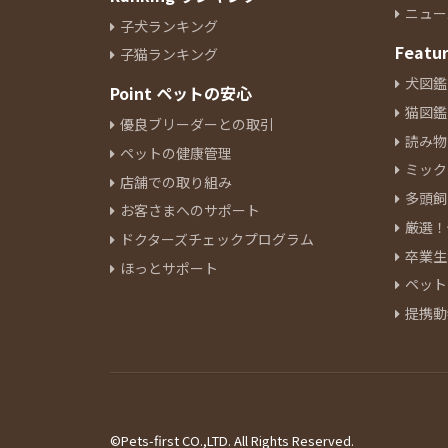
ニュー
子犬ランキング
Featu
子猫ランキング
犬図鑑
Point ペットの安心
猫図鑑
優良ブリーダーとの取引
読み物
ペットの健康管理
ミック
店舗での取り組み
多頭飼
お客さまへのサポート
厳選！
ドクターズチェックプログラム
卒業生
ほっとサポート
ペット
提携動
©Pets-first CO.,LTD. All Rights Reserved.