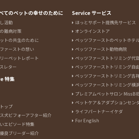
 すべてのペットの幸せのために
Service サービス
し活動
ほっとサポート提携先サービス
の難病対策
オンラインストア
ットの共生のために
ペッツファーストのペットホテ
ファーストの想い
ペッツファースト動物病院
リーペットレポート
ペッツファーストトリミング代
スレター
ペッツファーストトリミング自
ペッツファーストトリミング吉
re 特集
ペッツファーストトリミング横
プレミアムペットサロン MissBIB
ペットケア＆アダプションセン
トップ
ライフパートナーイケダ
ス犬ビフォーアフター紹介
For English
いエピソード特集
優良ブリーダー紹介