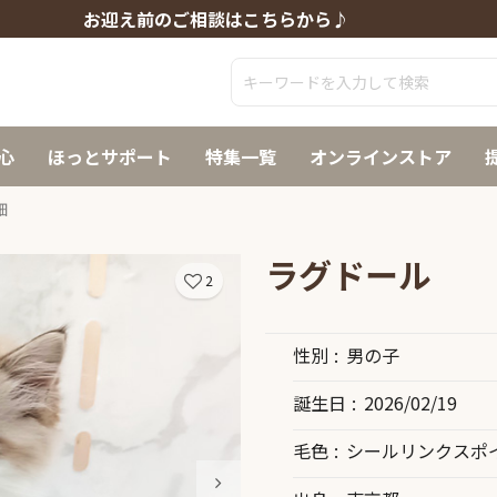
お迎え前のご相談はこちらから♪
心
ほっとサポート
特集一覧
オンラインストア
細
ラグドール
2
性別
男の子
誕生日
2026/02/19
毛色
シールリンクスポ