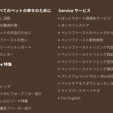
 すべてのペットの幸せのために
Service サービス
し活動
ほっとサポート提携先サービス
の難病対策
オンラインストア
ットの共生のために
ペッツファーストのペットホテ
ファーストの想い
ペッツファースト動物病院
リーペットレポート
ペッツファーストトリミング代
スレター
ペッツファーストトリミング自
ペッツファーストトリミング吉
re 特集
ペッツファーストトリミング横
プレミアムペットサロン MissBIB
ペットケア＆アダプションセン
トップ
ライフパートナーイケダ
ス犬ビフォーアフター紹介
For English
いエピソード特集
優良ブリーダー紹介