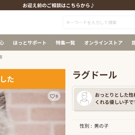
お迎え前のご相談はこちらから♪
心
ほっとサポート
特集一覧
オンラインストア
細
ラグドール
した
おっとりとした性
0
くれる優しい子です
性別
男の子