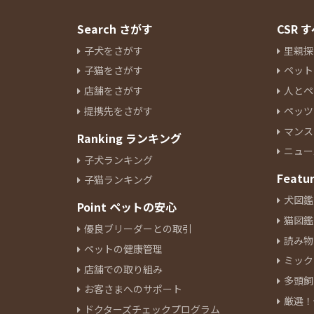
Search さがす
CSR
子犬をさがす
里親探
子猫をさがす
ペット
店舗をさがす
人とペ
提携先をさがす
ペッツ
マンス
Ranking ランキング
ニュー
子犬ランキング
Featu
子猫ランキング
犬図鑑
Point ペットの安心
猫図鑑
優良ブリーダーとの取引
読み物
ペットの健康管理
ミック
店舗での取り組み
多頭飼
お客さまへのサポート
厳選！
ドクターズチェックプログラム