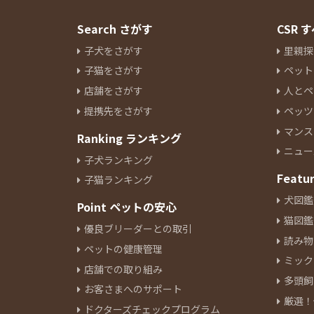
Search さがす
CSR
子犬をさがす
里親探
子猫をさがす
ペット
店舗をさがす
人とペ
提携先をさがす
ペッツ
マンス
Ranking ランキング
ニュー
子犬ランキング
Featu
子猫ランキング
犬図鑑
Point ペットの安心
猫図鑑
優良ブリーダーとの取引
読み物
ペットの健康管理
ミック
店舗での取り組み
多頭飼
お客さまへのサポート
厳選！
ドクターズチェックプログラム