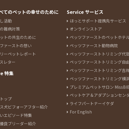
 すべてのペットの幸せのために
Service サービス
し活動
ほっとサポート提携先サービス
の難病対策
オンラインストア
ットの共生のために
ペッツファーストのペットホテ
ファーストの想い
ペッツファースト動物病院
リーペットレポート
ペッツファーストトリミング代
スレター
ペッツファーストトリミング自
ペッツファーストトリミング吉
re 特集
ペッツファーストトリミング横
プレミアムペットサロン MissBIB
ペットケア＆アダプションセン
トップ
ライフパートナーイケダ
ス犬ビフォーアフター紹介
For English
いエピソード特集
優良ブリーダー紹介