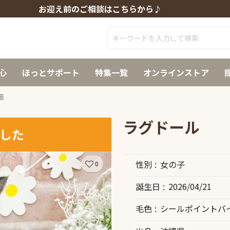
お迎え前のご相談はこちらから♪
心
ほっとサポート
特集一覧
オンラインストア
細
ラグドール
した
性別
女の子
0
誕生日
2026/04/21
毛色
シールポイントバ