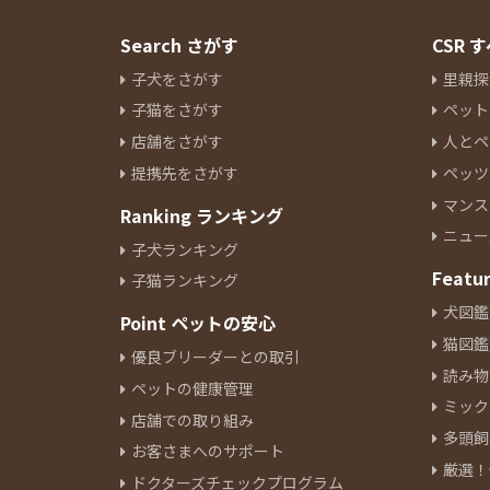
Search さがす
CSR
子犬をさがす
里親探
子猫をさがす
ペット
店舗をさがす
人とペ
提携先をさがす
ペッツ
マンス
Ranking ランキング
ニュー
子犬ランキング
Featu
子猫ランキング
犬図鑑
Point ペットの安心
猫図鑑
優良ブリーダーとの取引
読み物
ペットの健康管理
ミック
店舗での取り組み
多頭飼
お客さまへのサポート
厳選！
ドクターズチェックプログラム