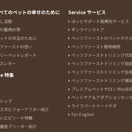
 すべてのペットの幸せのために
Service サービス
し活動
ほっとサポート提携先サービス
の難病対策
オンラインストア
ットの共生のために
ペッツファーストのペットホテ
ファーストの想い
ペッツファースト動物病院
リーペットレポート
ペッツファーストトリミング代
スレター
ペッツファーストトリミング自
ペッツファーストトリミング吉
re 特集
ペッツファーストトリミング横
プレミアムペットサロン MissBIB
ペットケア＆アダプションセン
トップ
ライフパートナーイケダ
ス犬ビフォーアフター紹介
For English
いエピソード特集
優良ブリーダー紹介