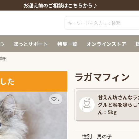
お迎え前のご相談はこちらから♪
心
ほっとサポート
特集一覧
オンラインストア
詳細
ラガマフィン
した
甘えん坊さんなラ
3
グルと喉を鳴らして
ん：5kg
性別
男の子