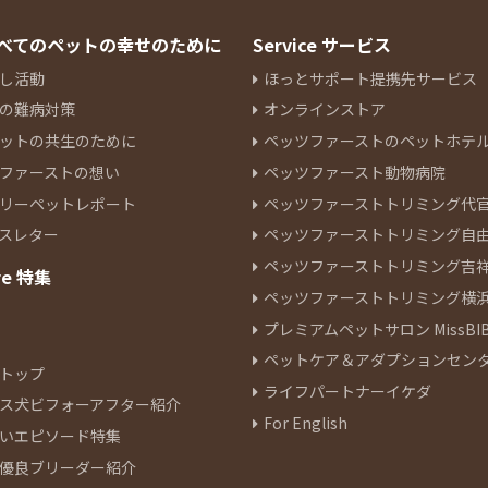
 すべてのペットの幸せのために
Service サービス
し活動
ほっとサポート提携先サービス
の難病対策
オンラインストア
ットの共生のために
ペッツファーストのペットホテ
ファーストの想い
ペッツファースト動物病院
リーペットレポート
ペッツファーストトリミング代
スレター
ペッツファーストトリミング自
ペッツファーストトリミング吉
re 特集
ペッツファーストトリミング横
プレミアムペットサロン MissBIB
ペットケア＆アダプションセン
トップ
ライフパートナーイケダ
ス犬ビフォーアフター紹介
For English
いエピソード特集
優良ブリーダー紹介