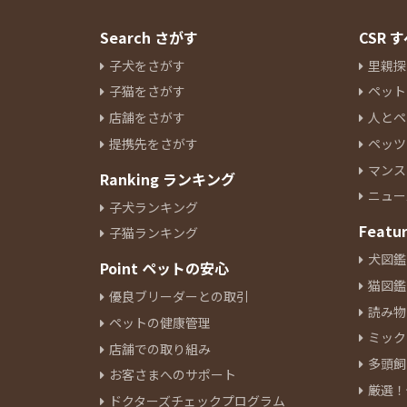
Search さがす
CSR
子犬をさがす
里親探
子猫をさがす
ペット
店舗をさがす
人とペ
提携先をさがす
ペッツ
マンス
Ranking ランキング
ニュー
子犬ランキング
Featu
子猫ランキング
犬図鑑
Point ペットの安心
猫図鑑
優良ブリーダーとの取引
読み物
ペットの健康管理
ミック
店舗での取り組み
多頭飼
お客さまへのサポート
厳選！
ドクターズチェックプログラム