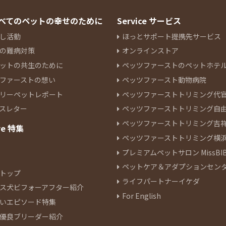
 すべてのペットの幸せのために
Service サービス
し活動
ほっとサポート提携先サービス
の難病対策
オンラインストア
ットの共生のために
ペッツファーストのペットホテ
ファーストの想い
ペッツファースト動物病院
リーペットレポート
ペッツファーストトリミング代
スレター
ペッツファーストトリミング自
ペッツファーストトリミング吉
re 特集
ペッツファーストトリミング横
プレミアムペットサロン MissBIB
ペットケア＆アダプションセン
トップ
ライフパートナーイケダ
ス犬ビフォーアフター紹介
For English
いエピソード特集
優良ブリーダー紹介