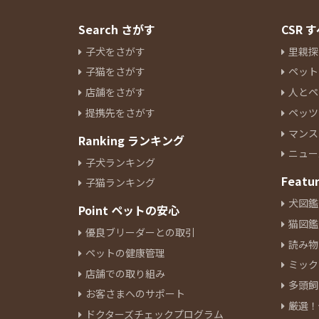
Search さがす
CSR
子犬をさがす
里親探
子猫をさがす
ペット
店舗をさがす
人とペ
提携先をさがす
ペッツ
マンス
Ranking ランキング
ニュー
子犬ランキング
Featu
子猫ランキング
犬図鑑
Point ペットの安心
猫図鑑
優良ブリーダーとの取引
読み物
ペットの健康管理
ミック
店舗での取り組み
多頭飼
お客さまへのサポート
厳選！
ドクターズチェックプログラム