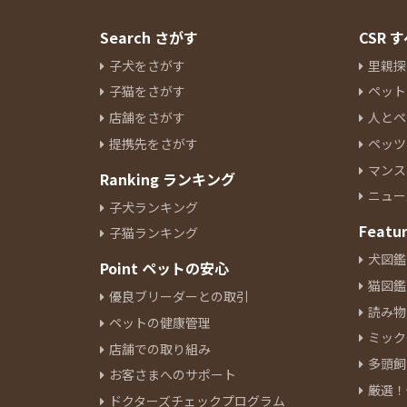
Search さがす
CSR
子犬をさがす
里親探
子猫をさがす
ペット
店舗をさがす
人とペ
提携先をさがす
ペッツ
マンス
Ranking ランキング
ニュー
子犬ランキング
Featu
子猫ランキング
犬図鑑
Point ペットの安心
猫図鑑
優良ブリーダーとの取引
読み物
ペットの健康管理
ミック
店舗での取り組み
多頭飼
お客さまへのサポート
厳選！
ドクターズチェックプログラム