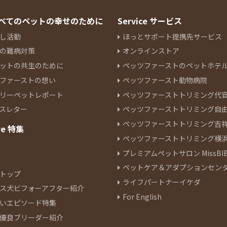
 すべてのペットの幸せのために
Service サービス
し活動
ほっとサポート提携先サービス
の難病対策
オンラインストア
ットの共生のために
ペッツファーストのペットホテ
ファーストの想い
ペッツファースト動物病院
リーペットレポート
ペッツファーストトリミング代
スレター
ペッツファーストトリミング自
ペッツファーストトリミング吉
re 特集
ペッツファーストトリミング横
プレミアムペットサロン MissBIB
ペットケア＆アダプションセン
トップ
ライフパートナーイケダ
ス犬ビフォーアフター紹介
For English
いエピソード特集
優良ブリーダー紹介