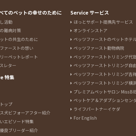
 すべてのペットの幸せのために
Service サービス
し活動
ほっとサポート提携先サービス
の難病対策
オンラインストア
ットの共生のために
ペッツファーストのペットホテ
ファーストの想い
ペッツファースト動物病院
リーペットレポート
ペッツファーストトリミング代
スレター
ペッツファーストトリミング自
ペッツファーストトリミング吉
re 特集
ペッツファーストトリミング横
プレミアムペットサロン MissBIB
ペットケア＆アダプションセン
トップ
ライフパートナーイケダ
ス犬ビフォーアフター紹介
For English
いエピソード特集
優良ブリーダー紹介