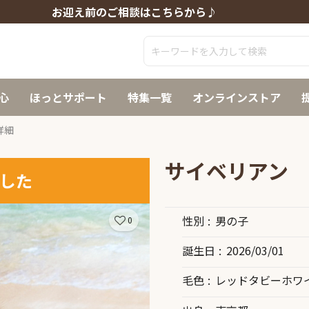
お迎え前のご相談はこちらから♪
心
ほっとサポート
特集一覧
オンラインストア
詳細
サイベリアン
した
性別
男の子
0
誕生日
2026/03/01
毛色
レッドタビーホワ