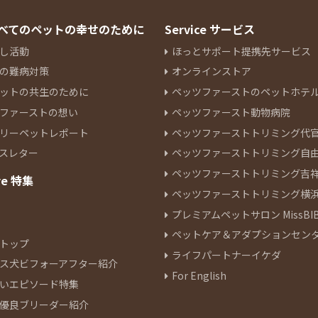
 すべてのペットの幸せのために
Service サービス
し活動
ほっとサポート提携先サービス
の難病対策
オンラインストア
ットの共生のために
ペッツファーストのペットホテ
ファーストの想い
ペッツファースト動物病院
リーペットレポート
ペッツファーストトリミング代
スレター
ペッツファーストトリミング自
ペッツファーストトリミング吉
re 特集
ペッツファーストトリミング横
プレミアムペットサロン MissBIB
ペットケア＆アダプションセン
トップ
ライフパートナーイケダ
ス犬ビフォーアフター紹介
For English
いエピソード特集
優良ブリーダー紹介