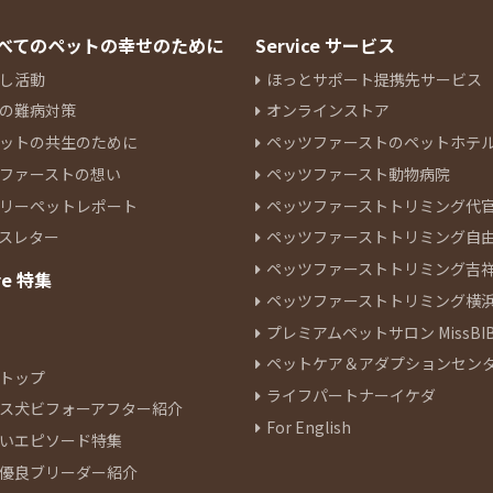
 すべてのペットの幸せのために
Service サービス
し活動
ほっとサポート提携先サービス
の難病対策
オンラインストア
ットの共生のために
ペッツファーストのペットホテ
ファーストの想い
ペッツファースト動物病院
リーペットレポート
ペッツファーストトリミング代
スレター
ペッツファーストトリミング自
ペッツファーストトリミング吉
re 特集
ペッツファーストトリミング横
プレミアムペットサロン MissBIB
ペットケア＆アダプションセン
トップ
ライフパートナーイケダ
ス犬ビフォーアフター紹介
For English
いエピソード特集
優良ブリーダー紹介