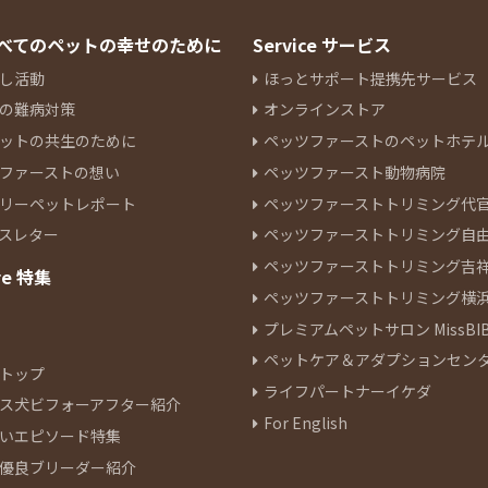
 すべてのペットの幸せのために
Service サービス
し活動
ほっとサポート提携先サービス
の難病対策
オンラインストア
ットの共生のために
ペッツファーストのペットホテ
ファーストの想い
ペッツファースト動物病院
リーペットレポート
ペッツファーストトリミング代
スレター
ペッツファーストトリミング自
ペッツファーストトリミング吉
re 特集
ペッツファーストトリミング横
プレミアムペットサロン MissBIB
ペットケア＆アダプションセン
トップ
ライフパートナーイケダ
ス犬ビフォーアフター紹介
For English
いエピソード特集
優良ブリーダー紹介