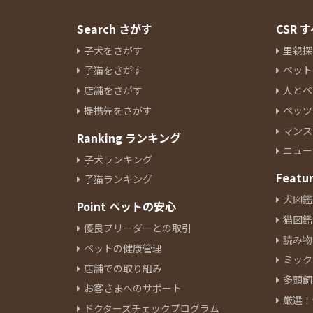
Search さがす
CSR
子犬をさがす
里親探
子猫をさがす
ペット
店舗をさがす
人とペ
提携先をさがす
ペッツ
マンス
Ranking ランキング
ニュー
子犬ランキング
Featu
子猫ランキング
犬図鑑
Point ペットの安心
猫図鑑
優良ブリーダーとの取引
読み物
ペットの健康管理
ミック
店舗での取り組み
多頭飼
お客さまへのサポート
厳選！
ドクターズチェックプログラム