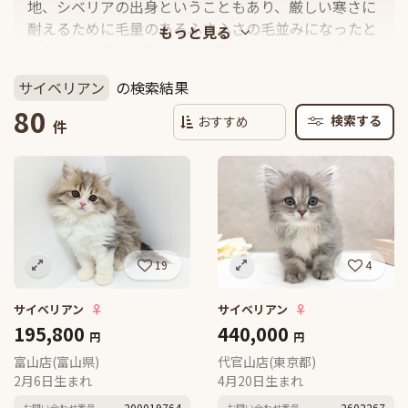
地、シベリアの出身ということもあり、厳しい寒さに
耐えるために毛量のあるふさふさの毛並みになったと
いわれています。あどけない表情をしていますが、身
体は筋肉質でがっしりとしています。カラーバリエー
サイベリアン
の検索結果
ションはブラック、ブラウン、ホワイト、レッド、シ
80
ルバー、ゴールド、クリーム、ブルーなど非常に豊富
検索する
件
で、模様のパターンも、ソリッドやブラウンタビーな
ど多岐にわたります。凛々しく鼻筋が通った見た目と
豊富な毛量は、ゴージャスという言葉がぴったりの品
種です。
19
4
サイベリアン
♀
サイベリアン
♀
195,800
440,000
円
円
富山店(富山県)
代官山店(東京都)
2月6日生まれ
4月20日生まれ
200019764
2602267
お問い合わせ番号
お問い合わせ番号