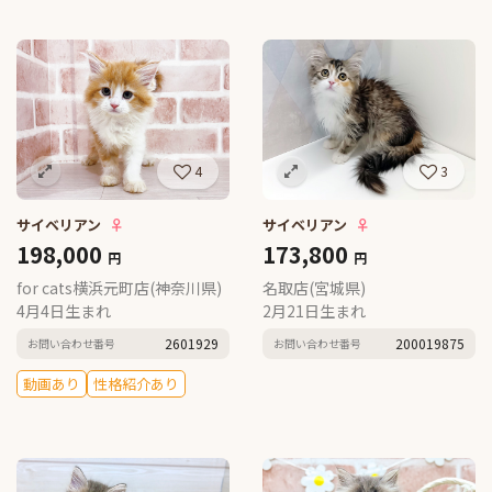
4
3
サイベリアン
♀
サイベリアン
♀
198,000
173,800
円
円
for cats横浜元町店(神奈川県)
名取店(宮城県)
4月4日生まれ
2月21日生まれ
2601929
200019875
お問い合わせ番号
お問い合わせ番号
動画あり
性格紹介あり