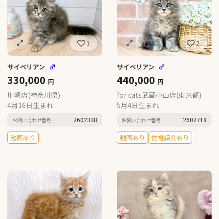
1
2
サイベリアン
♂
サイベリアン
♂
330,000
440,000
円
円
川崎店(神奈川県)
for cats武蔵小山店(東京都)
4月16日生まれ
5月4日生まれ
2602338
2602718
お問い合わせ番号
お問い合わせ番号
動画あり
動画あり
性格紹介あり