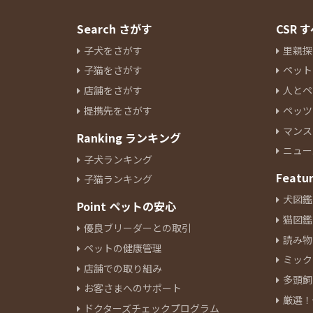
Search さがす
CSR
子犬をさがす
里親探
子猫をさがす
ペット
店舗をさがす
人とペ
提携先をさがす
ペッツ
マンス
Ranking ランキング
ニュー
子犬ランキング
Featu
子猫ランキング
犬図鑑
Point ペットの安心
猫図鑑
優良ブリーダーとの取引
読み物
ペットの健康管理
ミック
店舗での取り組み
多頭飼
お客さまへのサポート
厳選！
ドクターズチェックプログラム