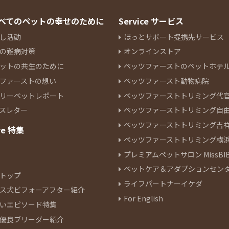
 すべてのペットの幸せのために
Service サービス
し活動
ほっとサポート提携先サービス
の難病対策
オンラインストア
ットの共生のために
ペッツファーストのペットホテ
ファーストの想い
ペッツファースト動物病院
リーペットレポート
ペッツファーストトリミング代
スレター
ペッツファーストトリミング自
ペッツファーストトリミング吉
re 特集
ペッツファーストトリミング横
プレミアムペットサロン MissBIB
ペットケア＆アダプションセン
トップ
ライフパートナーイケダ
ス犬ビフォーアフター紹介
For English
いエピソード特集
優良ブリーダー紹介