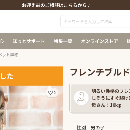
お迎え前のご相談はこちらから♪
心
ほっとサポート
特集一覧
オンラインストア
ペット詳細
フレンチブル
した
明るい性格のフレ
0
しそうにすぐ駆け寄
母さん：10kg
性別
男の子