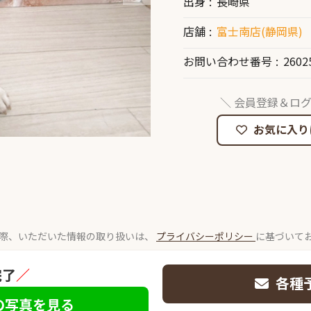
出身
長崎県
店舗
富士南店(静岡県)
お問い合わせ番号
2602
＼ 会員登録＆ログ
お気に入り
際、いただいた情報の取り扱いは、
プライバシーポリシー
に基づいて
完了
／
各種
の写真を見る