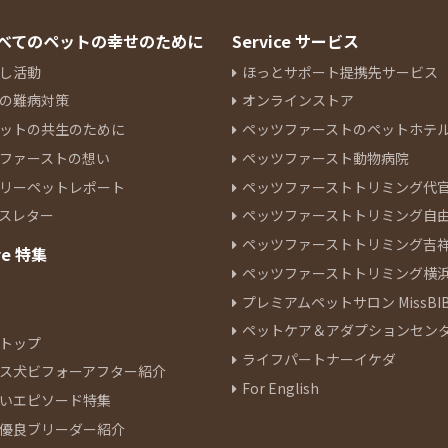
 すべてのペットの幸せのために
Service サービス
し活動
ほっとサポート提携先サービス
の難病対策
オンラインストア
ットの共生のために
ペッツファーストのペットホテ
ファーストの想い
ペッツファースト動物病院
リーペットレポート
ペッツファーストトリミング代
スレター
ペッツファーストトリミング自
ペッツファーストトリミング吉
re 特集
ペッツファーストトリミング横
プレミアムペットサロン MissBIB
ペットケア＆アダプションセン
トップ
ライフパートナーイケダ
ス犬ビフォーアフター紹介
For English
いエピソード特集
優良ブリーダー紹介