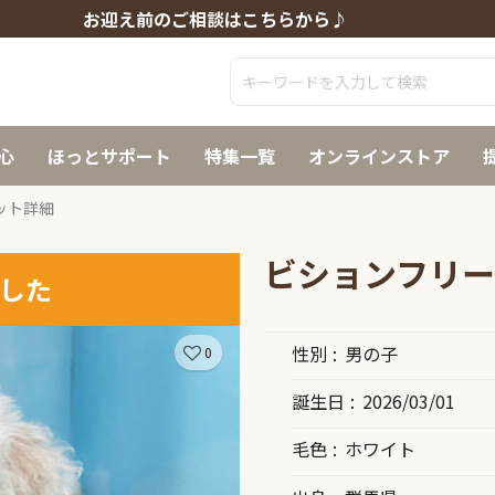
お迎え前のご相談はこちらから♪
心
ほっとサポート
特集一覧
オンラインストア
ット詳細
ビションフリ
した
性別
男の子
0
誕生日
2026/03/01
毛色
ホワイト