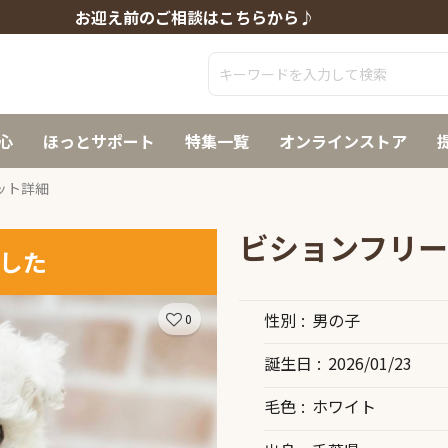
お迎え前のご相談はこちらから♪
心
ほっとサポート
特集一覧
オンラインストア
ット詳細
ビションフリ
した
性別
男の子
0
誕生日
2026/01/23
毛色
ホワイト