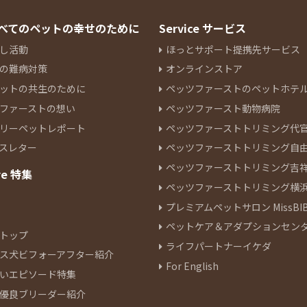
 すべてのペットの幸せのために
Service サービス
し活動
ほっとサポート提携先サービス
の難病対策
オンラインストア
ットの共生のために
ペッツファーストのペットホテ
ファーストの想い
ペッツファースト動物病院
リーペットレポート
ペッツファーストトリミング代
スレター
ペッツファーストトリミング自
ペッツファーストトリミング吉
re 特集
ペッツファーストトリミング横
プレミアムペットサロン MissBIB
ペットケア＆アダプションセン
トップ
ライフパートナーイケダ
ス犬ビフォーアフター紹介
For English
いエピソード特集
優良ブリーダー紹介