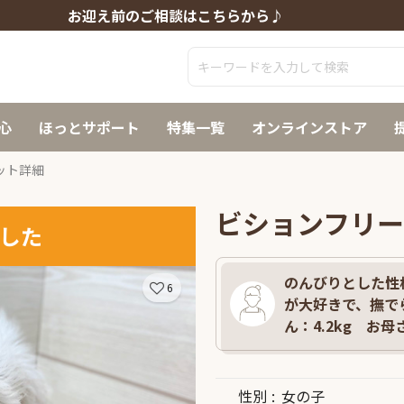
お迎え前のご相談はこちらから♪
心
ほっとサポート
特集一覧
オンラインストア
ット詳細
ビションフリ
した
のんびりとした性
6
が大好きで、撫で
ん：4.2kg お母さ
性別
女の子