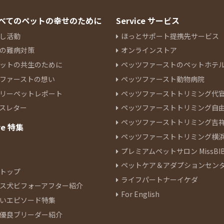
 すべてのペットの幸せのために
Service サービス
し活動
ほっとサポート提携先サービス
の難病対策
オンラインストア
ットの共生のために
ペッツファーストのペットホテ
ファーストの想い
ペッツファースト動物病院
リーペットレポート
ペッツファーストトリミング代
スレター
ペッツファーストトリミング自
ペッツファーストトリミング吉
re 特集
ペッツファーストトリミング横
プレミアムペットサロン MissBIB
ペットケア＆アダプションセン
トップ
ライフパートナーイケダ
ス犬ビフォーアフター紹介
For English
いエピソード特集
優良ブリーダー紹介