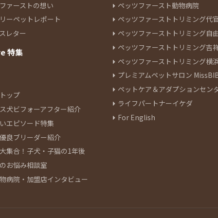
ファーストの想い
ペッツファースト動物病院
リーペットレポート
ペッツファーストトリミング代
スレター
ペッツファーストトリミング自
ペッツファーストトリミング吉
re 特集
ペッツファーストトリミング横
プレミアムペットサロン MissBIB
ペットケア＆アダプションセン
トップ
ライフパートナーイケダ
ス犬ビフォーアフター紹介
For English
いエピソード特集
優良ブリーダー紹介
大集合！子犬・子猫の1年後
のお悩み相談室
物病院・加盟店インタビュー