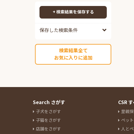
ポメプー
82
検索する
ポメチワ
86
+ 検索結果を保存する
チワックス
92
チワペキ
63
保存した検索条件
チワマル
54
ペキプー
39
検索結果全て
ポンスキーミックス
10
お気に入りに追加
その他ミックス
218
マルチーズ
14
ミニチュアシュナウザー
84
ヨークシャーテリア
30
パグ
13
ボストンテリア
6
Search さがす
CSR
キャバリアキングチャールズス
子犬をさがす
里親探
パニエル
16
子猫をさがす
ペット
ラブラドールレトリーバー
3
店舗をさがす
人とペ
パピヨン
9