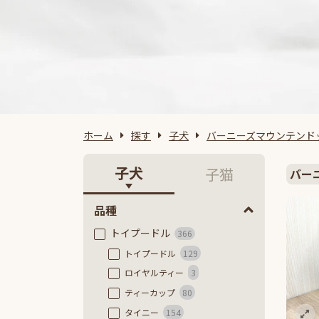
ホーム
探す
子犬
バーニーズマウンテンド
子犬
子猫
バー
品種
トイプードル
366
トイプードル
129
ロイヤルティー
3
ティーカップ
80
タイニー
154