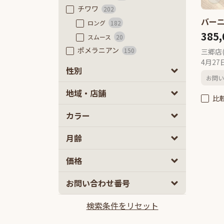
チワワ
202
バー
ロング
182
385
スムース
20
ポメラニアン
150
三郷店
4月2
フレンチブルドッグ
58
性別
お問い
フレンチブルドッグ
50
男の子
女の子
2
1
地域・店舗
フレンチブルドッグ（フラッフ
比
ィ）
8
カラー
豆柴
79
極小豆柴
7
月齢
豆柴
72
ミニチュアダックスフンド
53
2
5
価格
カニーヘンダックスフンド
66
10
100
お問い合わせ番号
ミックス
2ヵ月
5ヵ月以上
897
マルプー
140
検索条件をリセット
10万円
100万円以上
チワプー
113