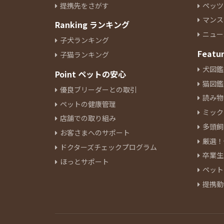
提携先をさがす
ペッツ
イタリアングレーハウンド
10
マンス
Ranking ランキング
ペキニーズ
22
ニュー
ジャックラッセルテリア
6
子犬ランキング
ミニチュアピンシャー
Featu
8
子猫ランキング
シーズー
10
犬図鑑
Point ペットの安心
ウェルシュコーギーペンブロー
猫図鑑
優良ブリーダーとの取引
ク
10
読み物
ペットの健康管理
ボーダーコリー
4
ミック
ブルドッグ
店舗での取り組み
1
多頭飼
ビーグル
5
お客さまへのサポート
厳選！
ビションフリーゼ
17
ドクターズチェックプログラム
卒業生
ボロンカ・ツヴェトナ
2
ほっとサポート
ペット
バーニーズマウンテンドック
3
提携動
ボロニーズ
1
チャウチャウ
2
チャイニーズクレステッドドッ