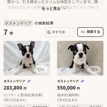
質かつ、引き締まったスリムな体型をしています。顔
立ちはブルドッグ系統ですが、輪郭はブルドッグやフ
レンチ・ブルドッグに比べて丸く小顔、マズルは高め
で首は長めとスタイルの良さが特徴です。体重は4.5～
ボストンテリア
の検索結果
11kg、体高は38〜43cmと幅のある犬種のため、ジャ
7
パン・ケンネル・クラブ（JKC）では、体重別に３サ
検索する
件
イズ（6.8kg未満）、ミディアム（～9kg）、ヘビー
（9～11.35kg）に分類されています。カラーとして
は、白と黒の2色の「タキシードカラー」が有名です
が、その他にもブラウンやレッドが混ざっていたりな
ど、色の入り方によって細かく分けられており、合計
7色ほど存在しているといわれています。
0
0
ボストンテリア
♂
ボストンテリア
♂
283,800
550,000
円
円
ビバホーム豊洲店(東京都)
福津店(福岡県)
4月12日生まれ
5月4日生まれ
216061001
2631038
お問い合わせ番号
お問い合わせ番号