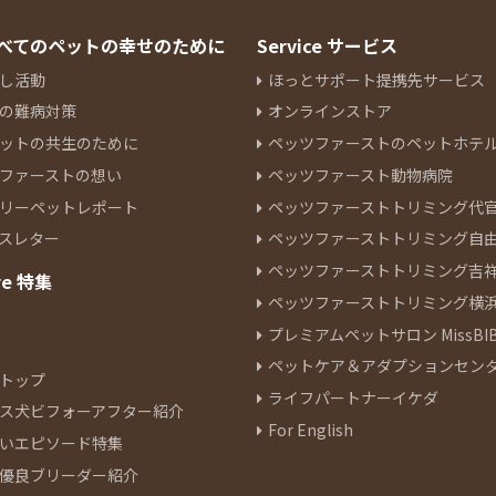
 すべてのペットの幸せのために
Service サービス
し活動
ほっとサポート提携先サービス
の難病対策
オンラインストア
ットの共生のために
ペッツファーストのペットホテ
ファーストの想い
ペッツファースト動物病院
リーペットレポート
ペッツファーストトリミング代
スレター
ペッツファーストトリミング自
ペッツファーストトリミング吉
re 特集
ペッツファーストトリミング横
プレミアムペットサロン MissBIB
ペットケア＆アダプションセン
トップ
ライフパートナーイケダ
ス犬ビフォーアフター紹介
For English
いエピソード特集
優良ブリーダー紹介