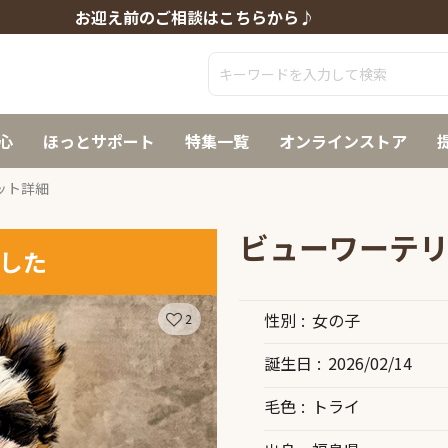
お迎え前のご相談はこちらから♪
心
ほっとサポート
特集一覧
オンラインストア
ット詳細
ビューワーテ
した
性別
女の子
2
誕生日
2026/02/14
毛色
トライ