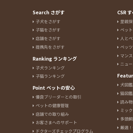
Search さがす
CSR
子犬をさがす
里親探
子猫をさがす
ペット
店舗をさがす
人とペ
提携先をさがす
ペッツ
マンス
Ranking ランキング
ニュー
子犬ランキング
Featu
子猫ランキング
犬図鑑
Point ペットの安心
猫図鑑
優良ブリーダーとの取引
読み物
ペットの健康管理
ミック
店舗での取り組み
多頭飼
お客さまへのサポート
厳選！
ドクターズチェックプログラム