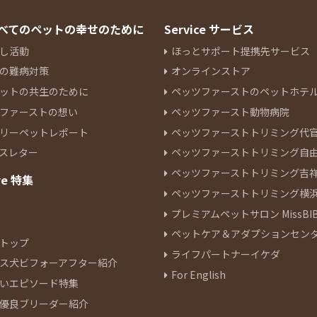
 すべてのペットの幸せのために
Service サービス
し活動
ほっとサポート提携先サービス
の難病対策
オンラインストア
ットの共生のために
ペッツファーストのペットホテ
ファーストの想い
ペッツファースト動物病院
リーペットレポート
ペッツファーストトリミング代
スレター
ペッツファーストトリミング自
ペッツファーストトリミング吉
re 特集
ペッツファーストトリミング横
プレミアムペットサロン MissBIB
ペットケア＆アダプションセン
トップ
ライフパートナーイケダ
ス犬ビフォーアフター紹介
For English
いエピソード特集
優良ブリーダー紹介