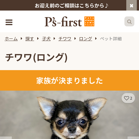
お迎え前のご相談はこちらから♪
ホーム
探す
子犬
チワワ
ロング
ペット詳細
チワワ(ロング)
家族が決まりました
2