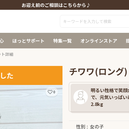
お迎え前のご相談はこちらから♪
心
ほっとサポート
特集一覧
オンラインストア
ット詳細
チワワ(ロング)
した
明るい性格で笑顔
0
で、元気いっぱいに
2.8kg
性別
女の子