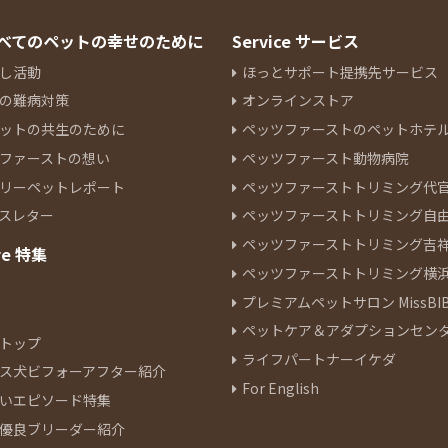
 すべてのペットの幸せのために
Service サービス
し活動
ほっとサポート提携先サービス
の難病対策
オンラインストア
ットの共生のために
ペッツファーストのペットホテ
ファーストの想い
ペッツファースト動物病院
リーペットレポート
ペッツファーストトリミング代
スレター
ペッツファーストトリミング自
ペッツファーストトリミング吉
re 特集
ペッツファーストトリミング横
プレミアムペットサロン MissBIB
ペットケア＆アダプションセン
トップ
ライフパートナーイケダ
ス犬ビフォーアフター紹介
For English
いエピソード特集
優良ブリーダー紹介