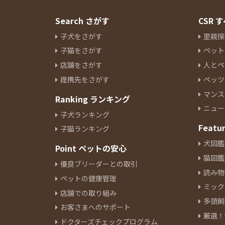
Search さがす
CSR
子犬をさがす
里親探
子猫をさがす
ペット
店舗をさがす
人とペ
提携先をさがす
ペッツ
マンス
Ranking ランキング
ニュー
子犬ランキング
Featu
子猫ランキング
犬図鑑
Point ペットの安心
猫図鑑
優良ブリーダーとの取引
読み物
ペットの健康管理
ミック
店舗での取り組み
多頭飼
お客さまへのサポート
厳選！
ドクターズチェックプログラム