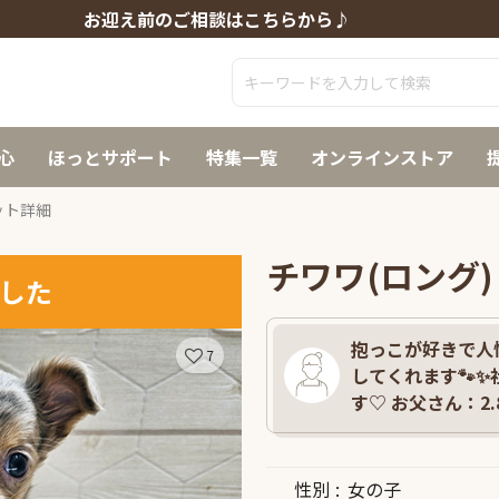
お迎え前のご相談はこちらから♪
心
ほっとサポート
特集一覧
オンラインストア
ット詳細
チワワ(ロング)
した
抱っこが好きで人
7
してくれます🐾
す♡ お父さん：2.
性別
女の子