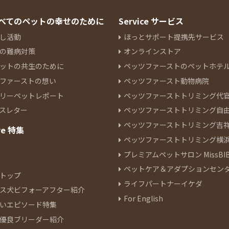
 すべてのペットの幸せのために
Service サービス
し活動
ほっとサポート提携先サービス
の難病対策
オンラインストア
ットの共生のために
ペッツファーストのペットホテ
ファーストの想い
ペッツファースト動物病院
リーペットレポート
ペッツファーストトリミング代
スレター
ペッツファーストトリミング自
ペッツファーストトリミング吉
re 特集
ペッツファーストトリミング横
プレミアムペットサロン MissBIB
ペットケア＆アダプションセン
トップ
ライフパートナーイケダ
ス犬ビフォーアフター紹介
For English
いエピソード特集
優良ブリーダー紹介