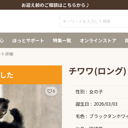
お迎え前のご相談はこちらから♪
心
ほっとサポート
特集一覧
オンラインストア
ット詳細
チワワ(ロング)
した
性別
女の子
5
誕生日
2026/03/03
毛色
ブラックタンホワ