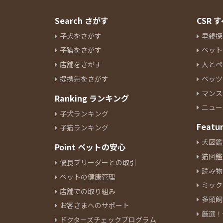
Search さがす
CSR
子犬をさがす
里親探
子猫をさがす
ペット
店舗をさがす
人とペ
提携先をさがす
ペッツ
マンス
Ranking ランキング
ニュー
子犬ランキング
Featu
子猫ランキング
犬図鑑
Point ペットの安心
猫図鑑
優良ブリーダーとの取引
読み物
ペットの健康管理
ミック
店舗での取り組み
多頭飼
お客さまへのサポート
厳選！
ドクターズチェックプログラム