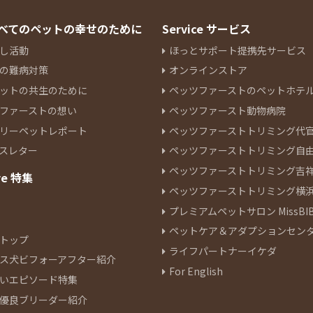
 すべてのペットの幸せのために
Service サービス
し活動
ほっとサポート提携先サービス
の難病対策
オンラインストア
ットの共生のために
ペッツファーストのペットホテ
ファーストの想い
ペッツファースト動物病院
リーペットレポート
ペッツファーストトリミング代
スレター
ペッツファーストトリミング自
ペッツファーストトリミング吉
re 特集
ペッツファーストトリミング横
プレミアムペットサロン MissBIB
ペットケア＆アダプションセン
トップ
ライフパートナーイケダ
ス犬ビフォーアフター紹介
For English
いエピソード特集
優良ブリーダー紹介