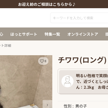
お迎え前のご相談はこちらから♪
心
ほっとサポート
特集一覧
オンラインストア
ット詳細
チワワ(ロング)
0
明るい性格で笑顔
で、近づくとしっ
ん：2.2kg お母さ
性別
男の子