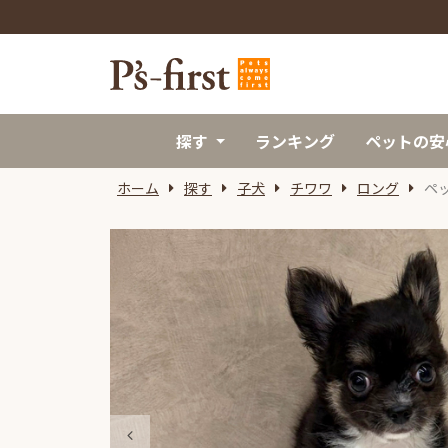
探す
ランキング
ペットの安
ホーム
探す
子犬
チワワ
ロング
ペ