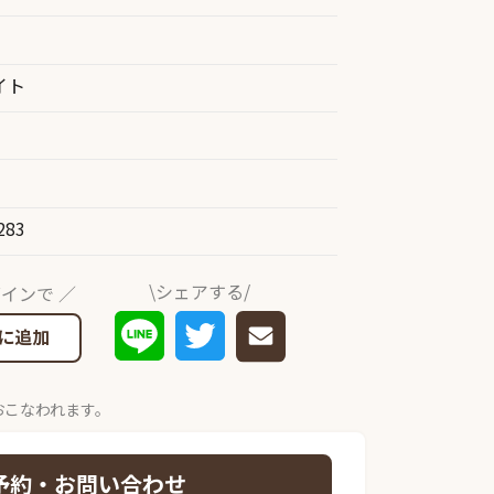
イト
283
\シェアする/
インで ／
に追加
おこなわれます。
予約・お問い合わせ