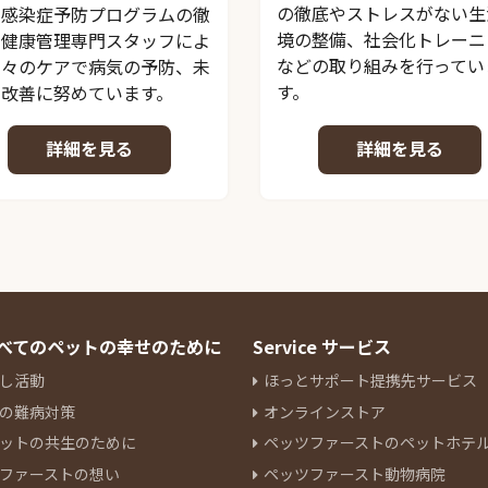
の徹底やストレスがない生
、感染症予防プログラムの徹
境の整備、社会化トレーニ
、健康管理専門スタッフによ
などの取り組みを行ってい
日々のケアで病気の予防、未
す。
の改善に努めています。
詳細を見る
詳細を見る
 すべてのペットの幸せのために
Service サービス
し活動
ほっとサポート提携先サービス
の難病対策
オンラインストア
ットの共生のために
ペッツファーストのペットホテ
ファーストの想い
ペッツファースト動物病院