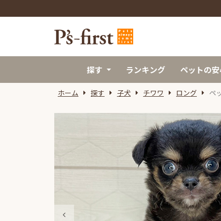
探す
ランキング
ペットの安
ホーム
探す
子犬
チワワ
ロング
ペ