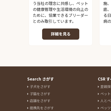
う当社の理念に共感し、ペット
施
の健康管理や生活環境の向上の
底
ために、協業できるブリーダー
る
とのみ取引しています。
病
詳細を見る
Search さがす
CSR
子犬をさがす
里親探
子猫をさがす
ペット
店舗をさがす
人とペ
提携先をさがす
ペッツ