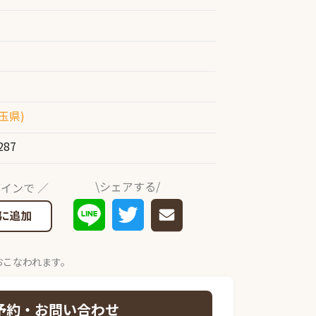
玉県)
287
\シェアする/
インで ／
に追加
おこなわれます。
予約・お問い合わせ