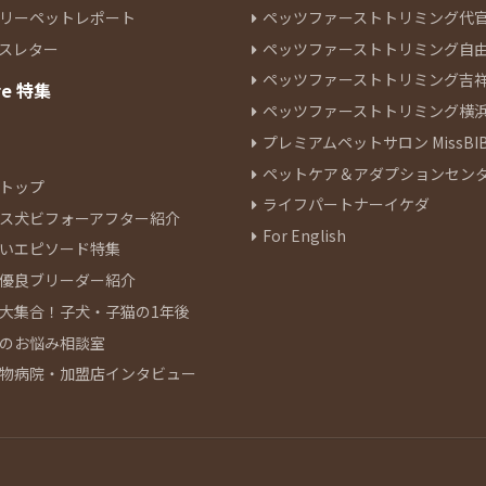
リーペットレポート
ペッツファーストトリミング代
スレター
ペッツファーストトリミング自
ペッツファーストトリミング吉
re 特集
ペッツファーストトリミング横
プレミアムペットサロン MissBIB
ペットケア＆アダプションセン
トップ
ライフパートナーイケダ
ス犬ビフォーアフター紹介
For English
いエピソード特集
優良ブリーダー紹介
大集合！子犬・子猫の1年後
のお悩み相談室
物病院・加盟店インタビュー