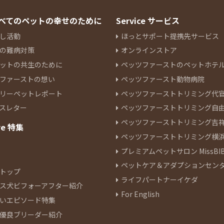
 すべてのペットの幸せのために
Service サービス
し活動
ほっとサポート提携先サービス
の難病対策
オンラインストア
ットの共生のために
ペッツファーストのペットホテ
ファーストの想い
ペッツファースト動物病院
リーペットレポート
ペッツファーストトリミング代
スレター
ペッツファーストトリミング自
ペッツファーストトリミング吉
re 特集
ペッツファーストトリミング横
プレミアムペットサロン MissBIB
ペットケア＆アダプションセン
トップ
ライフパートナーイケダ
ス犬ビフォーアフター紹介
For English
いエピソード特集
優良ブリーダー紹介