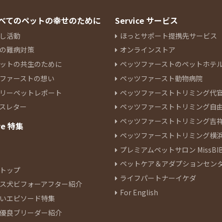
 すべてのペットの幸せのために
Service サービス
し活動
ほっとサポート提携先サービス
の難病対策
オンラインストア
ットの共生のために
ペッツファーストのペットホテ
ファーストの想い
ペッツファースト動物病院
リーペットレポート
ペッツファーストトリミング代
スレター
ペッツファーストトリミング自
ペッツファーストトリミング吉
re 特集
ペッツファーストトリミング横
プレミアムペットサロン MissBIB
ペットケア＆アダプションセン
トップ
ライフパートナーイケダ
ス犬ビフォーアフター紹介
For English
いエピソード特集
優良ブリーダー紹介