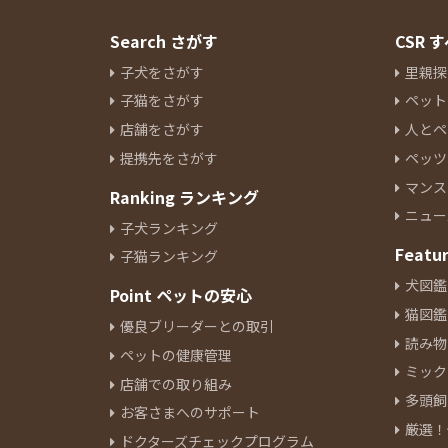
Search さがす
CSR
子犬をさがす
里親探
子猫をさがす
ペット
店舗をさがす
人とペ
提携先をさがす
ペッツ
マンス
Ranking ランキング
ニュー
子犬ランキング
Featu
子猫ランキング
犬図鑑
Point ペットの安心
猫図鑑
優良ブリーダーとの取引
読み物
ペットの健康管理
ミック
店舗での取り組み
多頭飼
お客さまへのサポート
厳選！
ドクターズチェックプログラム