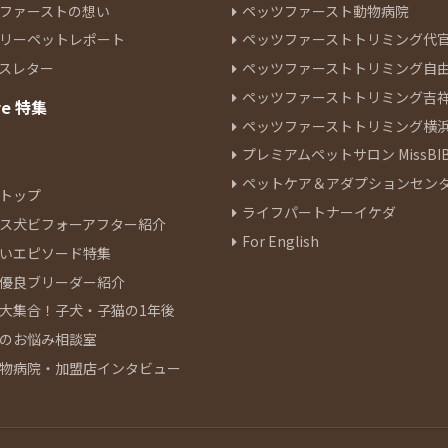
ファーストの想い
ペッツファースト動物病院
リーペットレポート
ペッツファーストトリミング代
スレター
ペッツファーストトリミング自
ペッツファーストトリミング吉
re 特集
ペッツファーストトリミング横
プレミアムペットサロン MissBIB
ペットケア＆アダプションセン
トップ
ライフパートナーイケダ
ス犬ビフォーアフター紹介
For English
いエピソード特集
優良ブリーダー紹介
大集合！子犬・子猫の1年後
のお悩み相談室
物病院・加盟店インタビュー