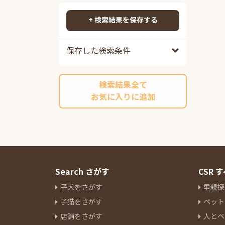
ポメプー
85
検索する
ポメチワ
88
+ 検索結果を保存する
チワックス
95
チワペキ
64
保存した検索条件
チワマル
54
ペキプー
38
検索結果全て
ポンスキーミックス
11
お気に入りに追加
その他ミックス
214
マルチーズ
14
ミニチュアシュナウザー
84
ヨークシャーテリア
28
パグ
12
ボストンテリア
7
Search さがす
CSR
キャバリアキングチャールズス
子犬をさがす
里親探
パニエル
17
子猫をさがす
ペット
ラブラドールレトリーバー
3
店舗をさがす
人とペ
パピヨン
9