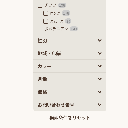
チワワ
198
ロング
178
スムース
20
ポメラニアン
149
フレンチブルドッグ
56
性別
フレンチブルドッグ
48
男の子
女の子
0
0
地域・店舗
フレンチブルドッグ（フラッフ
ィ）
8
カラー
豆柴
84
極小豆柴
8
月齢
豆柴
76
ミニチュアダックスフンド
53
2
5
価格
カニーヘンダックスフンド
62
10
100
お問い合わせ番号
ミックス
2ヵ月
5ヵ月以上
899
マルプー
139
検索条件をリセット
10万円
100万円以上
チワプー
111