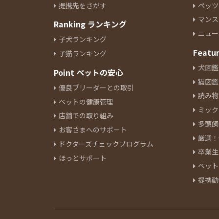
提携先をさがす
ペッツ
イタリアングレーハウンド
9
マンス
Ranking ランキング
ペキニーズ
24
ニュー
ジャックラッセルテリア
6
子犬ランキング
ミニチュアピンシャー
Featu
8
子猫ランキング
シーズー
10
犬図鑑
Point ペットの安心
ウェルシュコーギーペンブロー
猫図鑑
優良ブリーダーとの取引
ク
10
読み物
ペットの健康管理
ボーダーコリー
4
ミック
ブルドッグ
店舗での取り組み
1
多頭飼
ビーグル
5
お客さまへのサポート
厳選！
ビションフリーゼ
16
ドクターズチェックプログラム
卒業生
ボロンカ・ツヴェトナ
1
ほっとサポート
ペット
バーニーズマウンテンドック
3
提携動
ボロニーズ
1
チャウチャウ
2
チャイニーズクレステッドドッ