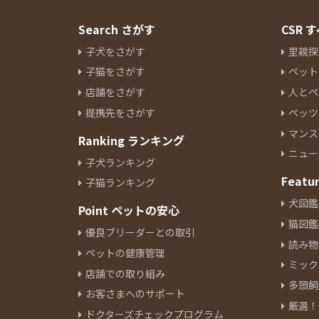
Search さがす
CSR
子犬をさがす
里親探
子猫をさがす
ペット
店舗をさがす
人とペ
提携先をさがす
ペッツ
マンス
Ranking ランキング
ニュー
子犬ランキング
Featu
子猫ランキング
犬図鑑
Point ペットの安心
猫図鑑
優良ブリーダーとの取引
読み物
ペットの健康管理
ミック
店舗での取り組み
多頭飼
お客さまへのサポート
厳選！
ドクターズチェックプログラム