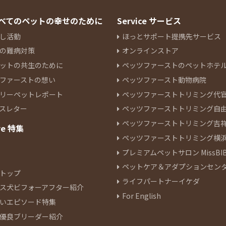
 すべてのペットの幸せのために
Service サービス
し活動
ほっとサポート提携先サービス
の難病対策
オンラインストア
ットの共生のために
ペッツファーストのペットホテ
ファーストの想い
ペッツファースト動物病院
リーペットレポート
ペッツファーストトリミング代
スレター
ペッツファーストトリミング自
ペッツファーストトリミング吉
re 特集
ペッツファーストトリミング横
プレミアムペットサロン MissBIB
ペットケア＆アダプションセン
トップ
ライフパートナーイケダ
ス犬ビフォーアフター紹介
For English
いエピソード特集
優良ブリーダー紹介