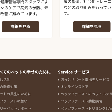
境の整備、社会化トレーニ
、健康管理専門スタッフによ
などの取り組みを行ってい
日々のケアで病気の予防、未
す。
の改善に努めています。
詳細を見る
詳細を見る
 すべてのペットの幸せのために
Service サービス
し活動
ほっとサポート提携先サービス
の難病対策
オンラインストア
ットの共生のために
ペッツファーストのペットホテ
ファーストの想い
ペッツファースト動物病院
リーペットレポート
ペッツファーストトリミング代