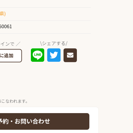
県)
60061
\シェアする/
インで ／
に追加
おこなわれます。
予約・お問い合わせ