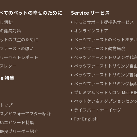
 すべてのペットの幸せのために
Service サービス
し活動
ほっとサポート提携先サービス
の難病対策
オンラインストア
ットの共生のために
ペッツファーストのペットホテ
ファーストの想い
ペッツファースト動物病院
リーペットレポート
ペッツファーストトリミング代
スレター
ペッツファーストトリミング自
ペッツファーストトリミング吉
re 特集
ペッツファーストトリミング横
プレミアムペットサロン MissBIB
ペットケア＆アダプションセン
トップ
ライフパートナーイケダ
ス犬ビフォーアフター紹介
For English
いエピソード特集
優良ブリーダー紹介