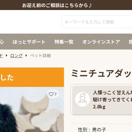
お迎え前のご相談はこちらから♪
心
ほっとサポート
特集一覧
オンラインストア
ド
ロング
ペット詳細
ミニチュアダッ
した
人懐っこく甘えん坊
7
駆け寄ってきてくれ
2.8kg
性別
男の子