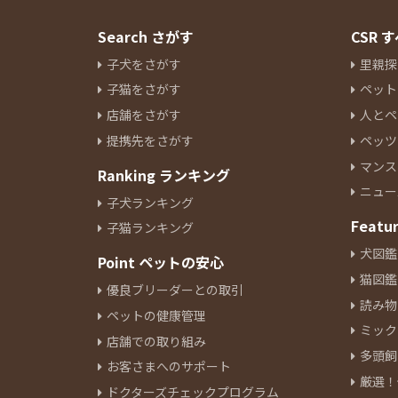
Search さがす
CSR
子犬をさがす
里親探
子猫をさがす
ペット
店舗をさがす
人とペ
提携先をさがす
ペッツ
マンス
Ranking ランキング
ニュー
子犬ランキング
Featu
子猫ランキング
犬図鑑
Point ペットの安心
猫図鑑
優良ブリーダーとの取引
読み物
ペットの健康管理
ミック
店舗での取り組み
多頭飼
お客さまへのサポート
厳選！
ドクターズチェックプログラム