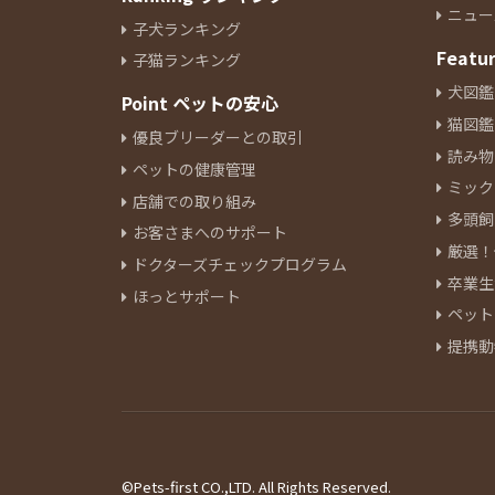
ニュー
子犬ランキング
Featu
子猫ランキング
犬図鑑
Point ペットの安心
猫図鑑
優良ブリーダーとの取引
読み物
ペットの健康管理
ミック
店舗での取り組み
多頭飼
お客さまへのサポート
厳選！
ドクターズチェックプログラム
卒業生
ほっとサポート
ペット
提携動
©Pets-first CO.,LTD. All Rights Reserved.