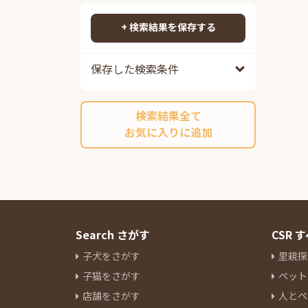
ポメプー
85
検索する
ポメチワ
88
+ 検索結果を保存する
チワックス
95
チワペキ
64
保存した検索条件
チワマル
54
ペキプー
38
検索結果全て
ポンスキーミックス
11
お気に入りに追加
その他ミックス
214
マルチーズ
14
ミニチュアシュナウザー
84
ヨークシャーテリア
28
パグ
12
ボストンテリア
7
Search さがす
CSR
キャバリアキングチャールズス
子犬をさがす
里親探
パニエル
17
子猫をさがす
ペット
ラブラドールレトリーバー
3
店舗をさがす
人とペ
パピヨン
9