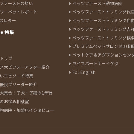
ファーストの想い
ペッツファースト動物病院
リーペットレポート
ペッツファーストトリミング代
スレター
ペッツファーストトリミング自
ペッツファーストトリミング吉
re 特集
ペッツファーストトリミング横
プレミアムペットサロン MissBIB
ペットケア＆アダプションセン
トップ
ライフパートナーイケダ
ス犬ビフォーアフター紹介
For English
いエピソード特集
優良ブリーダー紹介
大集合！子犬・子猫の1年後
のお悩み相談室
物病院・加盟店インタビュー