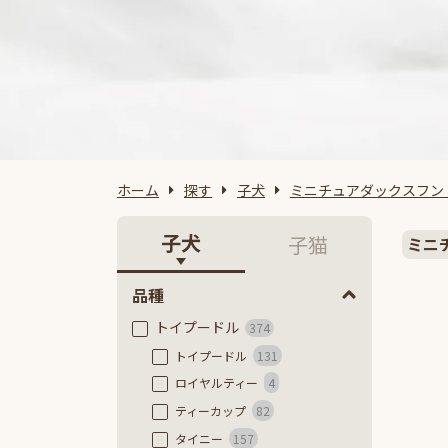
ホーム
探す
子犬
ミニチュアダックスフン
子犬
子猫
ミニ
品種
トイプードル
374
トイプードル
131
ロイヤルティー
4
ティーカップ
82
タイニー
157