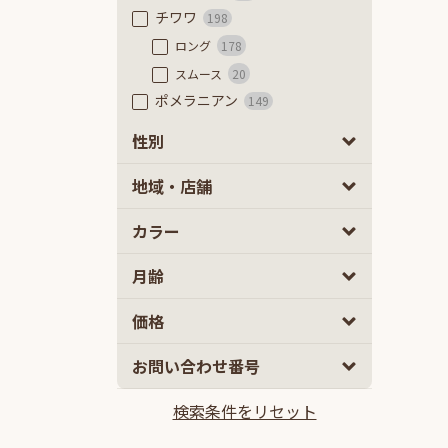
チワワ
198
ロング
178
スムース
20
ポメラニアン
149
フレンチブルドッグ
56
性別
フレンチブルドッグ
48
男の子
女の子
0
0
地域・店舗
フレンチブルドッグ（フラッフ
ィ）
8
カラー
豆柴
84
極小豆柴
8
月齢
豆柴
76
ミニチュアダックスフンド
53
2
5
価格
カニーヘンダックスフンド
62
10
100
お問い合わせ番号
ミックス
2ヵ月
5ヵ月以上
899
マルプー
139
検索条件をリセット
10万円
100万円以上
チワプー
111