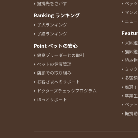
提携先をさがす
ペッツ
イタリアングレーハウンド
9
マンス
Ranking ランキング
ペキニーズ
24
ニュー
ジャックラッセルテリア
6
子犬ランキング
ミニチュアピンシャー
Featu
8
子猫ランキング
シーズー
10
犬図鑑
Point ペットの安心
ウェルシュコーギーペンブロー
猫図鑑
優良ブリーダーとの取引
ク
10
読み物
ペットの健康管理
ボーダーコリー
4
ミック
ブルドッグ
店舗での取り組み
1
多頭飼
ビーグル
5
お客さまへのサポート
厳選！
ビションフリーゼ
16
ドクターズチェックプログラム
卒業生
ボロンカ・ツヴェトナ
1
ほっとサポート
ペット
バーニーズマウンテンドック
3
提携動
ボロニーズ
1
チャウチャウ
2
チャイニーズクレステッドドッ