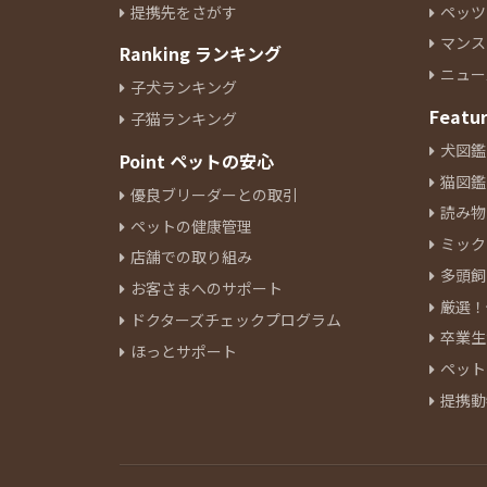
提携先をさがす
ペッツ
イタリアングレーハウンド
9
マンス
Ranking ランキング
ペキニーズ
24
ニュー
ジャックラッセルテリア
6
子犬ランキング
ミニチュアピンシャー
Featu
8
子猫ランキング
シーズー
10
犬図鑑
Point ペットの安心
ウェルシュコーギーペンブロー
猫図鑑
優良ブリーダーとの取引
ク
10
読み物
ペットの健康管理
アラスカンマラミュート
1
ミック
ボーダーコリー
店舗での取り組み
4
多頭飼
ブルドッグ
1
お客さまへのサポート
厳選！
ビーグル
5
ドクターズチェックプログラム
卒業生
ビションフリーゼ
16
ほっとサポート
ペット
ボロンカ・ツヴェトナ
1
提携動
バーニーズマウンテンドック
3
ボロニーズ
1
チャウチャウ
2