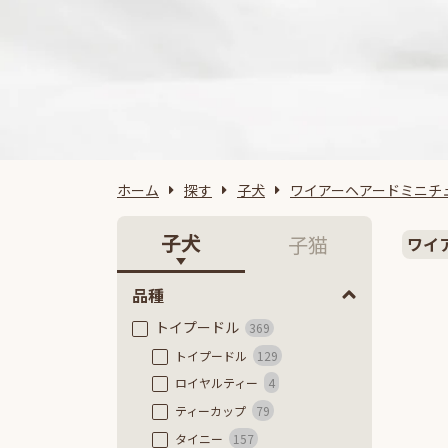
ホーム
探す
子犬
ワイアーヘアードミニチ
子犬
子猫
ワイ
品種
トイプードル
369
トイプードル
129
ロイヤルティー
4
ティーカップ
79
タイニー
157