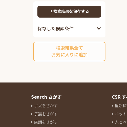
ポメプー
84
検索する
ポメチワ
88
+ 検索結果を保存する
チワックス
96
チワペキ
65
保存した検索条件
チワマル
51
ペキプー
38
検索結果全て
ポンスキーミックス
10
お気に入りに追加
その他ミックス
213
マルチーズ
15
ミニチュアシュナウザー
83
ヨークシャーテリア
28
パグ
11
ボストンテリア
7
Search さがす
CSR
キャバリアキングチャールズス
子犬をさがす
里親探
パニエル
16
子猫をさがす
ペット
ラブラドールレトリーバー
3
店舗をさがす
人とペ
パピヨン
9