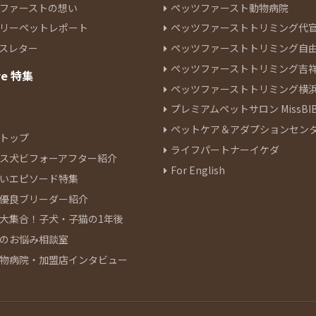
ファーストの想い
ペッツファースト動物病院
リーペットレポート
ペッツファーストトリミング代
スレター
ペッツファーストトリミング自
ペッツファーストトリミング吉
re 特集
ペッツファーストトリミング横
プレミアムペットサロン MissBIB
ペットケア＆アダプションセン
トップ
ライフパートナーイケダ
ス犬ビフォーアフター紹介
For English
いエピソード特集
優良ブリーダー紹介
大集合！子犬・子猫の1年後
のお悩み相談室
物病院・加盟店インタビュー