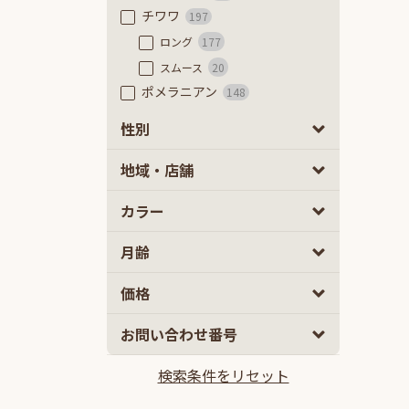
チワワ
197
ロング
177
スムース
20
ポメラニアン
148
フレンチブルドッグ
55
性別
フレンチブルドッグ
47
男の子
女の子
0
0
地域・店舗
フレンチブルドッグ（フラッフ
ィ）
8
カラー
豆柴
84
極小豆柴
8
月齢
豆柴
76
ミニチュアダックスフンド
54
2
5
価格
カニーヘンダックスフンド
63
10
100
お問い合わせ番号
ミックス
2ヵ月
5ヵ月以上
894
マルプー
138
検索条件をリセット
10万円
100万円以上
チワプー
111