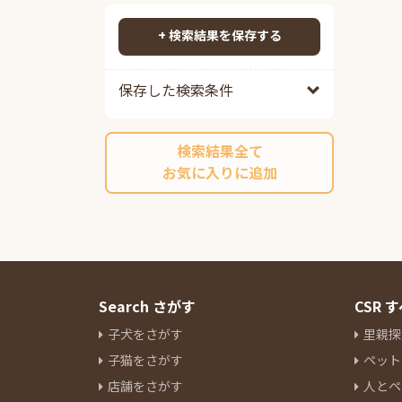
ポメプー
84
検索する
ポメチワ
88
+ 検索結果を保存する
チワックス
97
チワペキ
65
保存した検索条件
チワマル
54
ペキプー
38
検索結果全て
ポンスキーミックス
11
お気に入りに追加
その他ミックス
216
マルチーズ
14
ミニチュアシュナウザー
84
ヨークシャーテリア
28
パグ
12
ボストンテリア
7
Search さがす
CSR
キャバリアキングチャールズス
子犬をさがす
里親探
パニエル
17
子猫をさがす
ペット
ラブラドールレトリーバー
3
店舗をさがす
人とペ
パピヨン
9