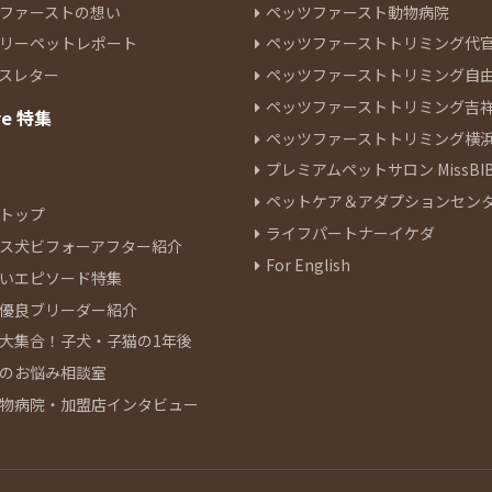
ファーストの想い
ペッツファースト動物病院
リーペットレポート
ペッツファーストトリミング代
スレター
ペッツファーストトリミング自
ペッツファーストトリミング吉
re 特集
ペッツファーストトリミング横
プレミアムペットサロン MissBIB
ペットケア＆アダプションセン
トップ
ライフパートナーイケダ
ス犬ビフォーアフター紹介
For English
いエピソード特集
優良ブリーダー紹介
大集合！子犬・子猫の1年後
のお悩み相談室
物病院・加盟店インタビュー