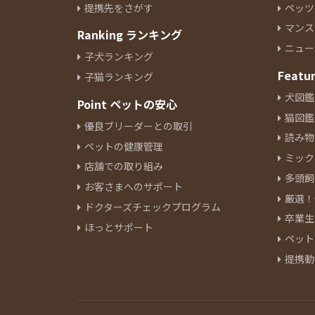
提携先をさがす
ペッツ
イタリアングレーハウンド
10
マンス
Ranking ランキング
ペキニーズ
24
ニュー
ジャックラッセルテリア
6
子犬ランキング
ミニチュアピンシャー
Featu
8
子猫ランキング
シーズー
10
犬図鑑
Point ペットの安心
ウェルシュコーギーペンブロー
猫図鑑
優良ブリーダーとの取引
ク
10
読み物
ペットの健康管理
ボーダーコリー
4
ミック
ブルドッグ
店舗での取り組み
1
多頭飼
ビーグル
5
お客さまへのサポート
厳選！
ビションフリーゼ
17
ドクターズチェックプログラム
卒業生
ボロンカ・ツヴェトナ
2
ほっとサポート
ペット
バーニーズマウンテンドック
3
提携動
ボロニーズ
1
チャウチャウ
2
チャイニーズクレステッドドッ