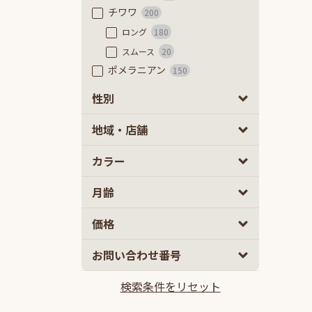
チワワ
200
ロング
180
スムース
20
ポメラニアン
150
フレンチブルドッグ
56
性別
フレンチブルドッグ
48
男の子
女の子
0
0
地域・店舗
フレンチブルドッグ（フラッフ
ィ）
8
カラー
豆柴
84
極小豆柴
8
月齢
豆柴
76
ミニチュアダックスフンド
53
2
5
価格
カニーヘンダックスフンド
61
10
100
お問い合わせ番号
ミックス
2ヵ月
5ヵ月以上
904
マルプー
140
検索条件をリセット
10万円
100万円以上
チワプー
111