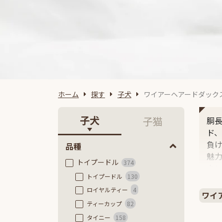
ホーム
探す
子犬
ワイアーヘアードダック
子犬
子猫
胴
ド
負
品種
魅
トイプードル
374
タ
トイプードル
130
ロイヤルティー
4
ワイ
ティーカップ
82
タイニー
158