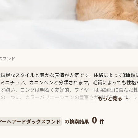
スフンド
長短足なスタイルと豊かな表情が人気です。体格によって3種類
、ミニチュア、カニンヘンと分類されます。毛質によっても性格
けず嫌い、ロングは明るく友好的、ワイヤーは協調性に富んだ性
力の一つに、カラーバリエーションの豊富さが挙げられます。レ
ンなどのバイカラー、ダップルといわれる混色なども近年人気が
0
アーヘアードダックスフンド
の検索結果
件