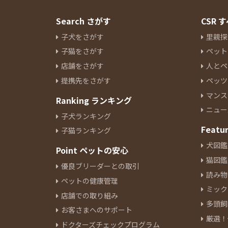
Search さがす
CSR
子犬をさがす
里親探
子猫をさがす
ペット
店舗をさがす
人とペ
提携先をさがす
ペッツ
マンス
Ranking ランキング
ニュー
子犬ランキング
Featu
子猫ランキング
犬図鑑
Point ペットの安心
猫図鑑
優良ブリーダーとの取引
読み物
ペットの健康管理
ミック
店舗での取り組み
多頭飼
お客さまへのサポート
厳選！
ドクターズチェックプログラム