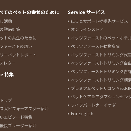
 すべてのペットの幸せのために
Service サービス
し活動
ほっとサポート提携先サービス
の難病対策
オンラインストア
ットの共生のために
ペッツファーストのペットホテ
ファーストの想い
ペッツファースト動物病院
リーペットレポート
ペッツファーストトリミング代
スレター
ペッツファーストトリミング自
ペッツファーストトリミング吉
re 特集
ペッツファーストトリミング横
プレミアムペットサロン MissBIB
ペットケア＆アダプションセン
トップ
ライフパートナーイケダ
ス犬ビフォーアフター紹介
For English
いエピソード特集
優良ブリーダー紹介