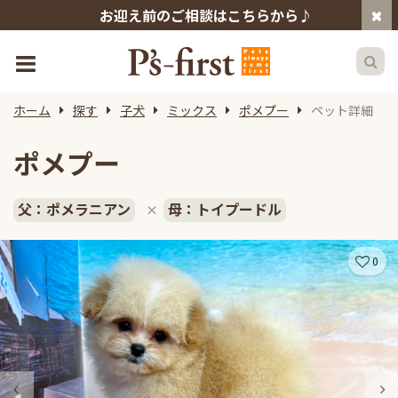
お迎え前のご相談はこちらから♪
ホーム
探す
子犬
ミックス
ポメプー
ペット詳細
ポメプー
父：ポメラニアン
母：トイプードル
×
0