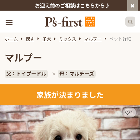
お迎え前のご相談はこちらから♪
ホーム
探す
子犬
ミックス
マルプー
ペット詳細
マルプー
父：トイプードル
母：マルチーズ
×
家族が決まりました
1