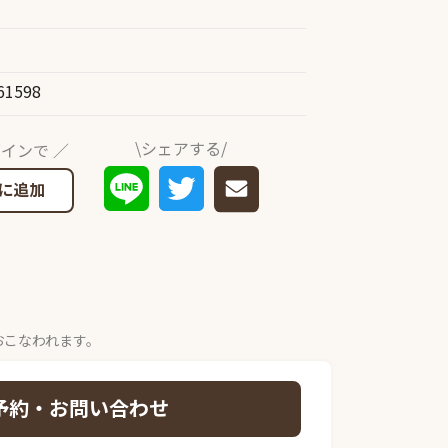
61598
\シェアする/
インで ／
に追加
おこなわれます。
予約・お問い合わせ