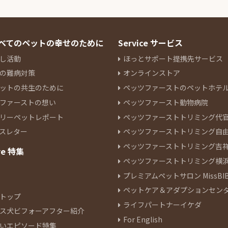
 すべてのペットの幸せのために
Service サービス
し活動
ほっとサポート提携先サービス
の難病対策
オンラインストア
ットの共生のために
ペッツファーストのペットホテ
ファーストの想い
ペッツファースト動物病院
リーペットレポート
ペッツファーストトリミング代
スレター
ペッツファーストトリミング自
ペッツファーストトリミング吉
re 特集
ペッツファーストトリミング横
プレミアムペットサロン MissBIB
ペットケア＆アダプションセン
トップ
ライフパートナーイケダ
ス犬ビフォーアフター紹介
For English
いエピソード特集