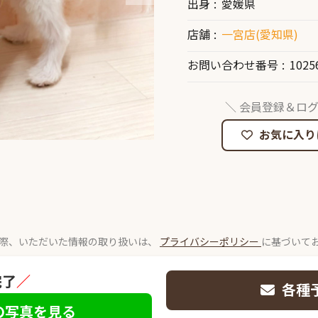
出身
愛媛県
店舗
一宮店(愛知県)
お問い合わせ番号
1025
＼ 会員登録＆ログ
お気に入り
際、いただいた情報の取り扱いは、
プライバシーポリシー
に基づいて
完了
／
各種
の写真を見る