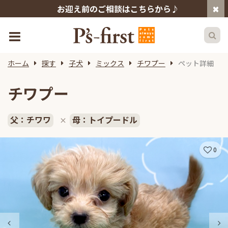
お迎え前のご相談はこちらから♪
ホーム
探す
子犬
ミックス
チワプー
ペット詳細
チワプー
父：チワワ
母：トイプードル
×
0