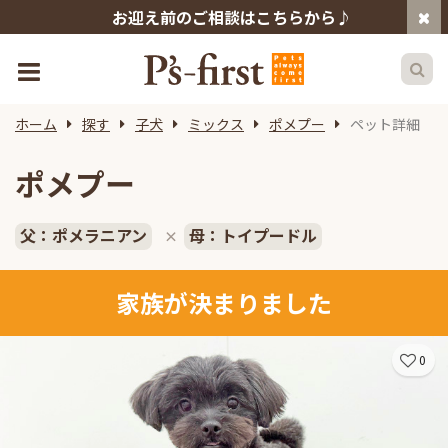
お迎え前のご相談はこちらから♪
ホーム
探す
子犬
ミックス
ポメプー
ペット詳細
ポメプー
父：ポメラニアン
母：トイプードル
×
家族が決まりました
0