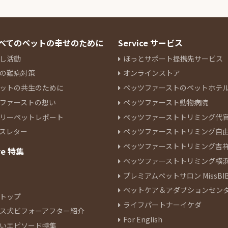
 すべてのペットの幸せのために
Service サービス
し活動
ほっとサポート提携先サービス
の難病対策
オンラインストア
ットの共生のために
ペッツファーストのペットホテ
ファーストの想い
ペッツファースト動物病院
リーペットレポート
ペッツファーストトリミング代
スレター
ペッツファーストトリミング自
ペッツファーストトリミング吉
re 特集
ペッツファーストトリミング横
プレミアムペットサロン MissBIB
ペットケア＆アダプションセン
トップ
ライフパートナーイケダ
ス犬ビフォーアフター紹介
For English
いエピソード特集