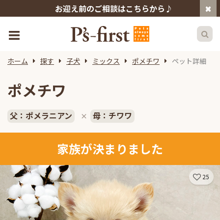
お迎え前のご相談はこちらから♪
ホーム
探す
子犬
ミックス
ポメチワ
ペット詳細
ポメチワ
父：ポメラニアン
母：チワワ
×
家族が決まりました
25