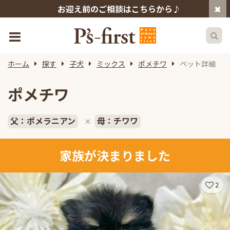
お迎え前のご相談はこちらから♪
ホーム
探す
子犬
ミックス
ポメチワ
ペット詳細
ポメチワ
父：ポメラニアン
母：チワワ
×
家族が決まりました
2