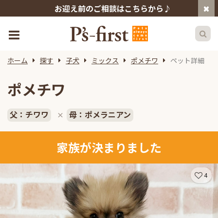
お迎え前のご相談はこちらから♪
ホーム
探す
子犬
ミックス
ポメチワ
ペット詳細
ポメチワ
父：チワワ
母：ポメラニアン
×
家族が決まりました
4